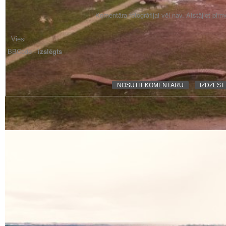
Komentāra fotogrāfijai vēl nav. Atstājiet pir
BBCode -
izslēgts