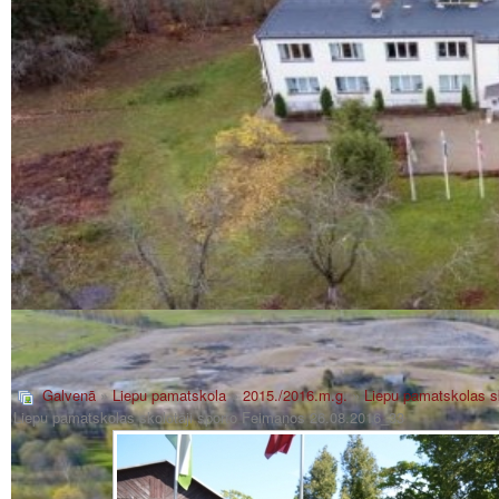
Galvenā
»
Liepu pamatskola
»
2015./2016.m.g.
»
Liepu pamatskolas s
Liepu pamatskolas skolotāji sporto Feimaņos 26.08.2016_33