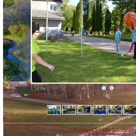
Atpakaļ
Komentāri pie fotogrāfi