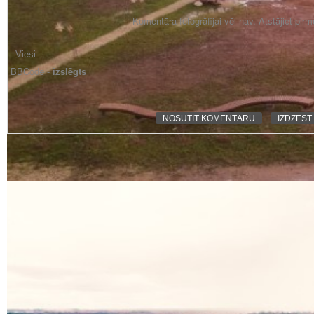
Komentāra fotogrāfijai vēl nav. Atstājiet pir
BBCode -
izslēgts