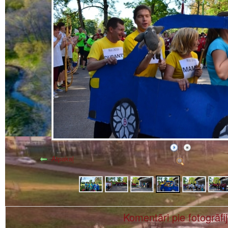
Atpakaļ
Komentāri pie fotogrāfi