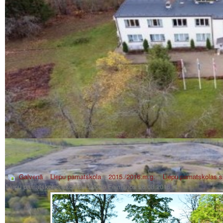
Galvenā
»
Liepu pamatskola
»
2015./2016.m.g.
»
Liepu pamatskolas s
Liepu pamatskolas skolotāji sporto Feimaņos 26.08.2016_4