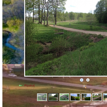
Atpakaļ