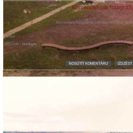
Komentāri pie fotogrāfi
Komentāra fotogrāfijai vēl nav. Atstājiet pir
BBCode -
izslēgts