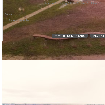
Komentāra fotogrāfijai vēl nav. Atstājiet pir
BBCode -
izslēgts