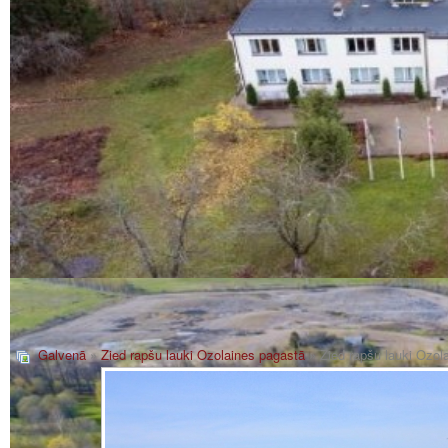
Galvenā
»
Zied rapšu lauki Ozolaines pagastā
» Zied rapšu lauki Ozol