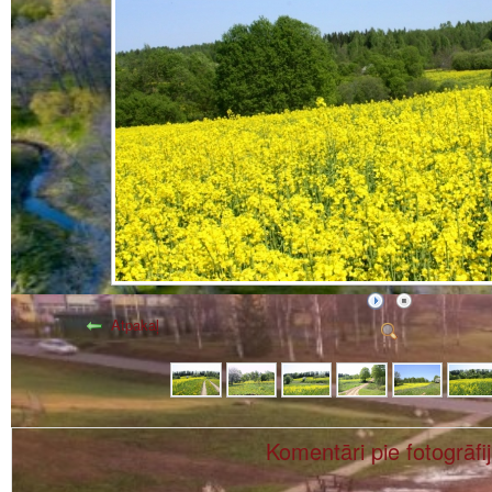
Atpakaļ
Komentāri pie fotogrāfi