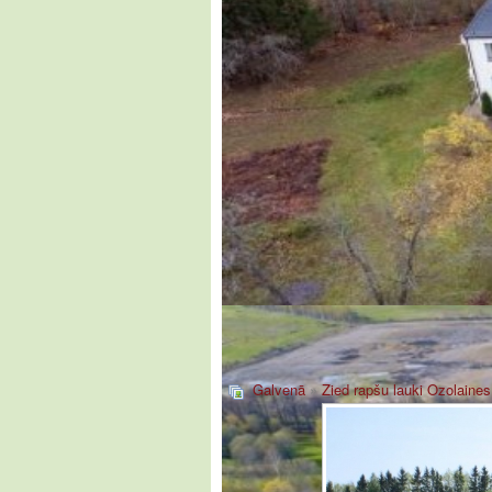
Galvenā
»
Zied rapšu lauki Ozolaine