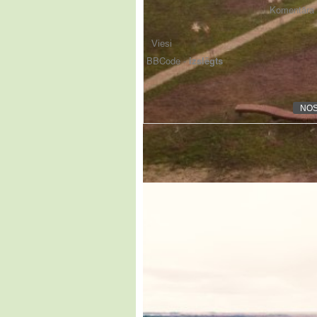
Komentāra f
BBCode -
izslēgts