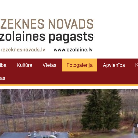
tība
Kultūra
Vietas
Fotogalerija
Apvienība
K
tas