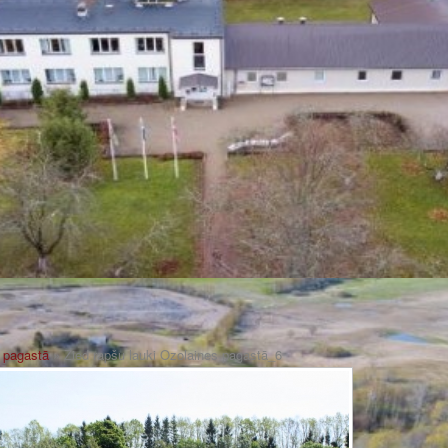
s pagastā
» Zied rapšu lauki Ozolaines pagastā_6