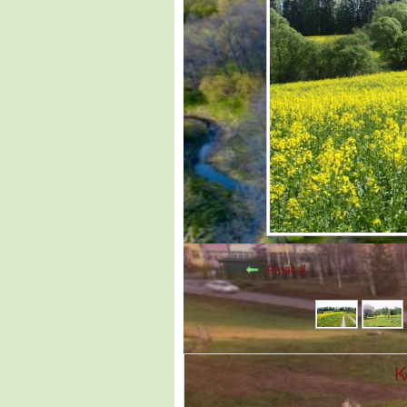
Atpakaļ
K