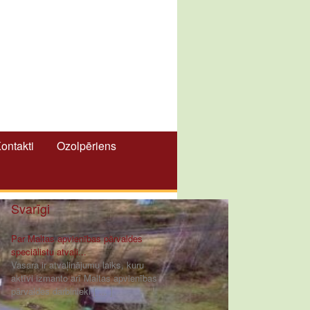
ontakti
Ozolpēriens
Svarīgi
Par Maltas apvienības pārvaldes
speciālistu atvaļi...
Vasara ir atvaļinājumu laiks, kuru
aktīvi izmanto arī Maltas apvienības
pārvaldes darbinieki [ ... ]