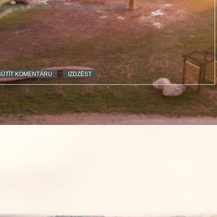
otogrāfijai vēl nav. Atstājiet pirmo atsauksmi!