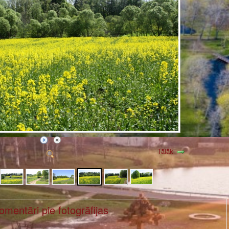
Tālāk
omentāri pie fotogrāfijas