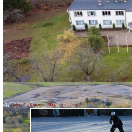
Galvenā
»
6 sezona Ritiņu hokejistiem
» Hockey_23