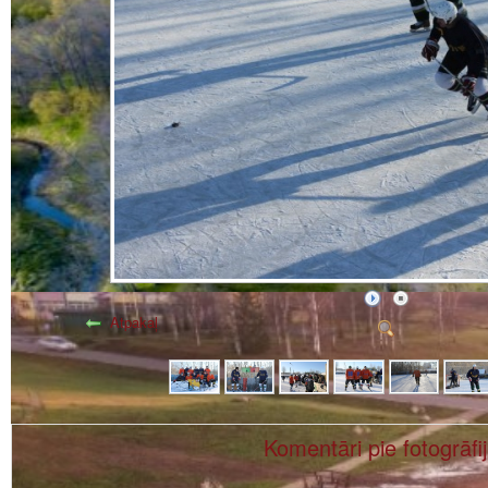
Atpakaļ
Komentāri pie fotogrāfi