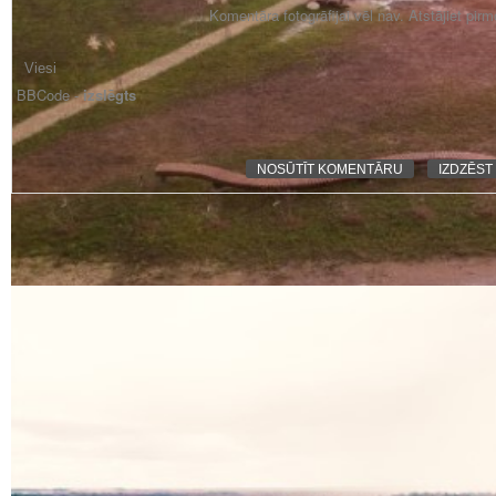
Komentāra fotogrāfijai vēl nav. Atstājiet pir
BBCode -
izslēgts