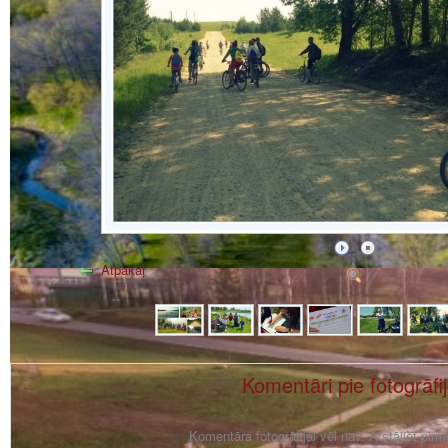
Atpakaļ
Komentāri pie fotogrāfi
Komentāra fotogrāfijai vēl nav. Atstājiet pir