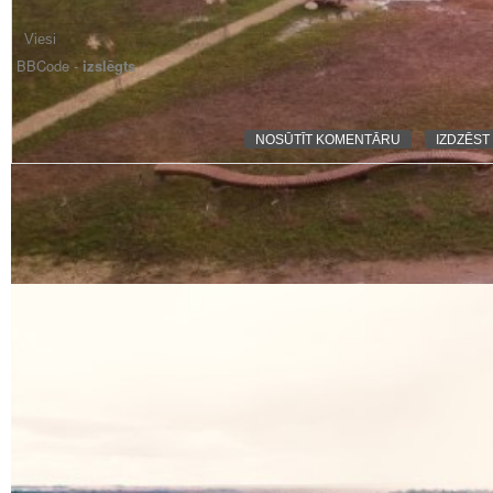
BBCode -
izslēgts