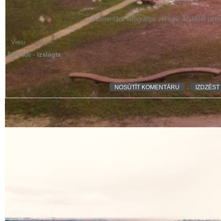
Komentāra fotogrāfijai vēl nav. Atstājiet pir
BBCode -
izslēgts