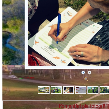
Atpakaļ
Komentāri pie fotogrāfi