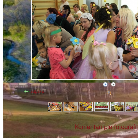
Atpakaļ
Komentāri pie fotogrāfi