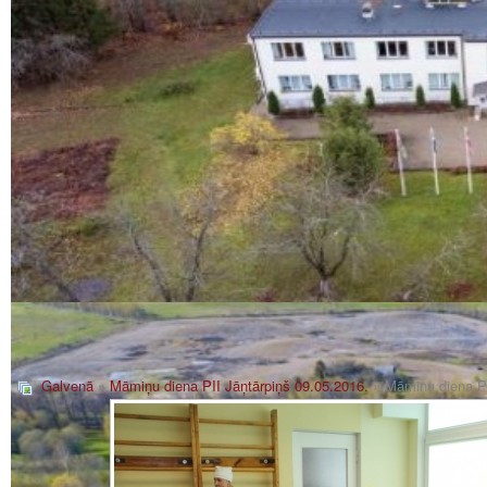
Galvenā
»
Māmiņu diena PII Jāņtārpiņš 09.05.2016.
» Māmiņu diena PI