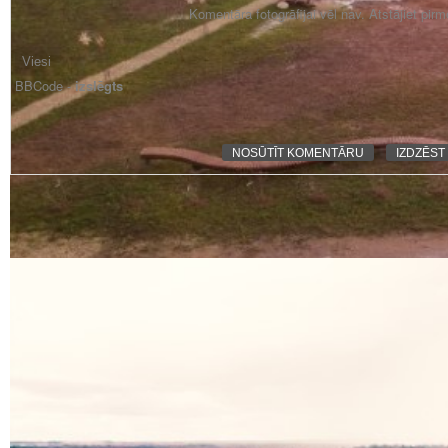
Komentāra fotogrāfijai vēl nav. Atstājiet pir
BBCode -
izslēgts