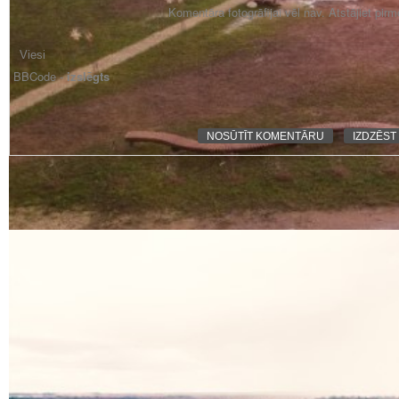
Komentāra fotogrāfijai vēl nav. Atstājiet pir
BBCode -
izslēgts