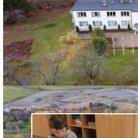
Galvenā
»
Māmiņu diena PII Jāņtārpiņš 09.05.2016.
» Māmiņu diena PI