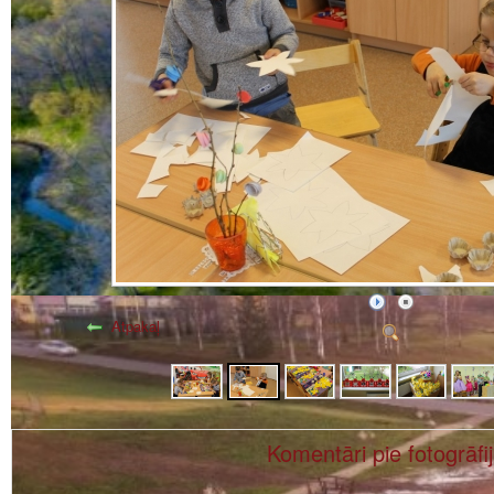
Atpakaļ
Komentāri pie fotogrāfi