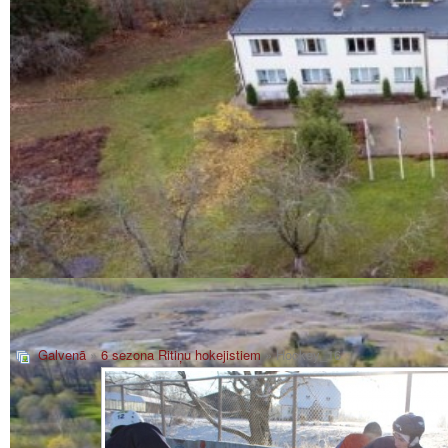
Galvenā
»
6 sezona Ritiņu hokejistiem
» Hockey_16