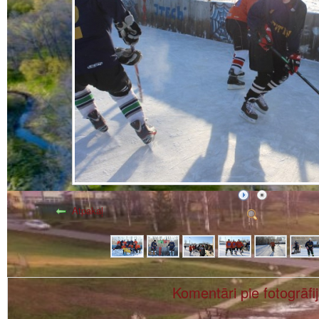
Atpakaļ
Komentāri pie fotogrāfi