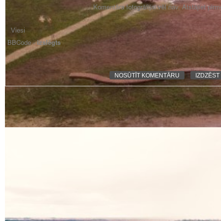
Komentāra fotogrāfijai vēl nav. Atstājiet pir
BBCode -
izslēgts