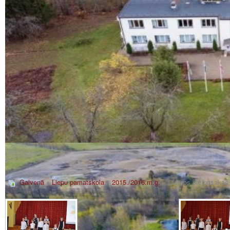
Galvenā
»
Liepu pamatskola
»
2015./2016.m.g.
» Ciemos pie pasakas 