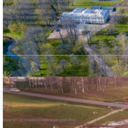
Sestdien, 17.02.2018. notiks SnapChat ballīte par godu OzO jauniešu 4.d
darbojas jau veselus 4 gadus, spēlēsim spēles, ēdīsim svētku torti un kārtī
Dreskods: SNAPCHAT! Gaidīsim visus!
17:00 - 20:00 aicināti jaunākie OzO (10 – 13 gadi, OzO telpās)
18:30 – 19:00 aicināti VISI OzO uz svētku torti (visi, visi!, OzO telpās)
19:00 - 22:00 “SnapChat DISCO” ar Dj Andri (14+ gadi, Ozolaines pagasta 
Copyright (c) Ozolaines pagasta pārvalde 2022