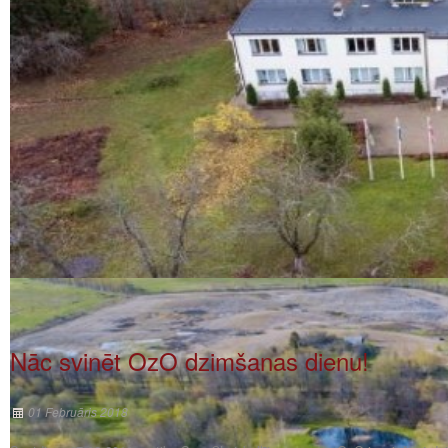
Nāc svinēt OzO dzimšanas dienu!
01 Februāris 2018