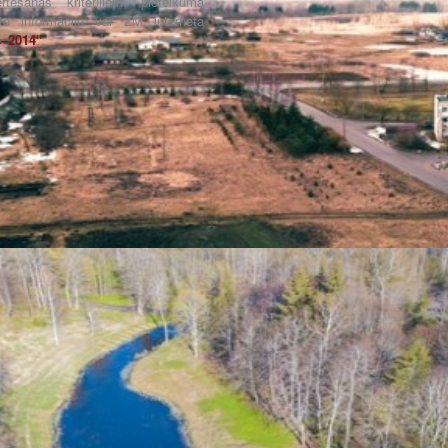
tēšanas kritērijiem, pieteikuma
to informāciju var ZM interneta
s–2014"
.