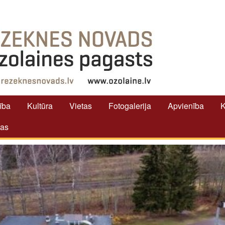
tība
Kultūra
Vietas
Fotogalerija
Apvienība
K
tas