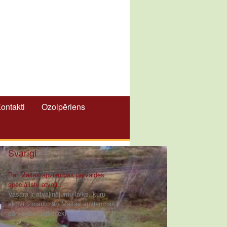
ontakti
Ozolpēriens
Svarīgi
Par Maltas apvienības pārvaldes
speciālistu atvaļi...
Vasara ir atvaļinājumu laiks, kuru
aktīvi izmanto arī Maltas apvienības
pārvaldes darbinieki [ ... ]