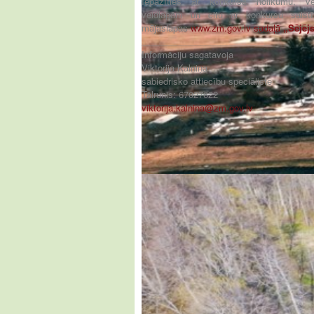
Iepazīties ar konkursa nolikumu, vēr
veidlapām un citu ar konkursu saistī
mājaslapas
www.zm.gov.lv sadaļā
„Sējēj
______________________________
Informāciju sagatavoja
Viktorija Kalniņa
sabiedrisko attiecību speciāliste
Tālrunis: 67027622
viktorija.kalnina@zm.gov.lv