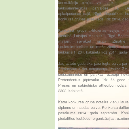
konsultāciju birojos vai Lauku atbal
lauksaimniecības pārvaldēs, vai L
apkalpošanas daļā, Rīgā, Republikas la
konkursa grupās jāiesniedz līdz 2014. gad
Konkursa grupā „Rītdienas sējējs – m
biedrībā „Latvijas Mazpulki", Rīgā, Ezerm
maijam, savukārt grupā „Zinātne 
Lauksaimniecības un meža zinātņu akad
laukumā 1, 204. kabinetā līdz 2014. gada 1
Jau astoto gadu tiks pasniegta balva par
Pretendentus šai nominācijai izvirza ZM
lauksaimnieku un pārtikas ražotāju nev
Pretendentus jāpiesaka līdz šā gada 1
Preses un sabiedrisko attiecību nodaļā
2302. kabinetā.
Katrā konkursa grupā noteiks vienu laur
diplomu un naudas balvu. Konkursa dalīb
pasākumā 2014. gada septembrī. Konk
piedalīties iestādes, organizācijas, uzņē