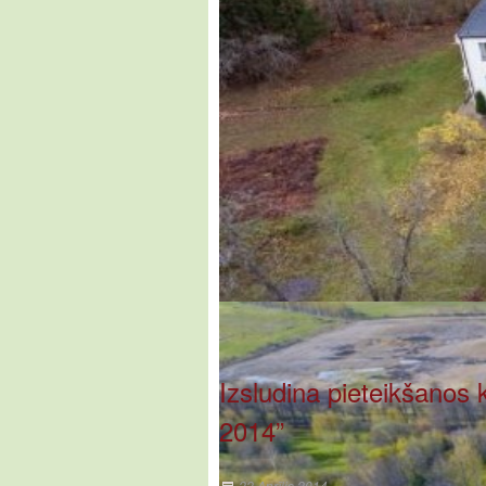
Izsludina pieteikšanos
2014”