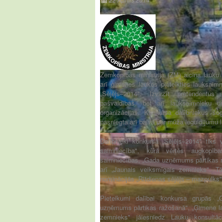
22 Aprīlis 2014
Zemkopības ministrija (ZM) aicina lauk
arī ģimenes laukos pieteikties lauksaim
„Sējējs–2014". Izvirzīt pretendentu
pašvaldības, bet arī lauksaimnieku un
organizācijas. Konkursa dalībniekus š
pasniegta arī balva par mūža ieguldījumu 
Dalībnieki konkursā „Sējējs–2014" tiks 
saimniecība", kurā vērtēs augkopī
saimniecības, „Gada uzņēmums pārtikas r
arī „Jaunais veiksmīgais zemnieks". Tā
nominācijās „Rītdienas sējējs – mazpulks" 
Pieteikumi dalībai konkursa grupās „
uzņēmums pārtikas ražošanā", „Ģimene la
zemnieks" jāiesniedz Lauku konsultāc