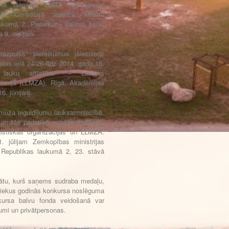
sta dienesta (LAD) reģionālajās
AD Centrālajā aparātā Klientu
ukumā 2. Pieteikumi dalībai šajās
a 9. maijam.
azpulks" pieteikumus jāiesniedz
alas ielā 24/26 līdz 2014. gada 16.
lauku attīstībai" – Latvijas
ēmijā (LLMZA), Rīgā, Akadēmijas
6. jūnijam.
 mūža ieguldījumu lauksaimniecībā.
 un tās padotībā esošās iestādes,
alstiskās organizācijas un LLMZA.
. jūlijam Zemkopības ministrijas
, Republikas laukumā 2, 23. stāvā
eātu, kurš saņems sudraba medaļu,
niekus godinās konkursa noslēguma
ursa balvu fonda veidošanā var
mumi un privātpersonas.