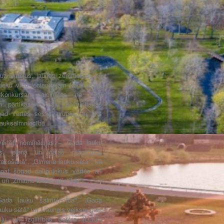
u uzņēmējus, jaunos zemniekus, kā
nieku vidū iecienītajam konkursam
s konkursam aicinātas ne tikai
 pārtikas ražotāju nevalstiskās
ogad vērtēs sešās grupās un tiks
lauksaimniecībā.
vērtēti nominācijās – „Gada lauku
bas, piena un gaļas ražošanas
ažošanā", „Ģimene lauku sētā", kā
pat šogad dalībniekus vērtēs arī
un „Zinātne lauku attīstībai".
Gada lauku saimniecība", „Gada
uku sētā" un „Jaunais veiksmīgais
iju un izglītības centra (LLKC)