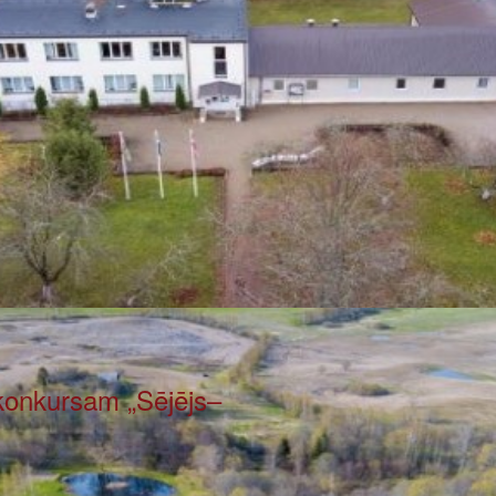
 konkursam „Sējējs–