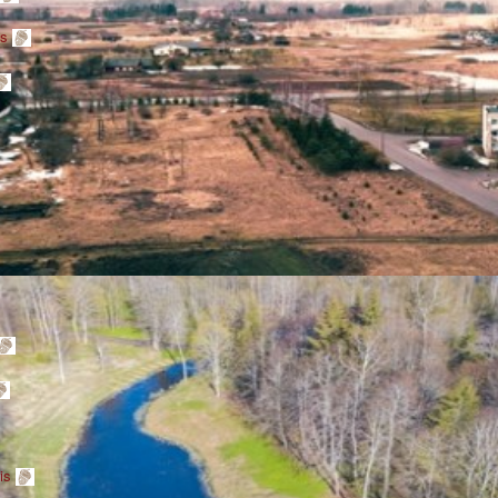
is
ris