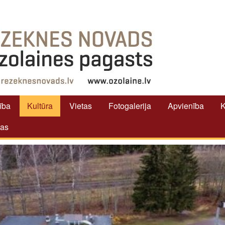
tība
Kultūra
Vietas
Fotogalerija
Apvienība
K
tas