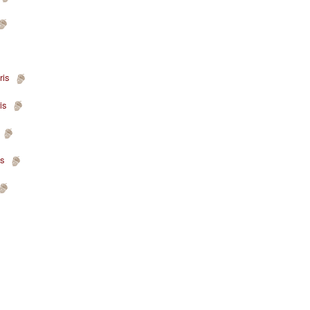
bris
ris
s
ris