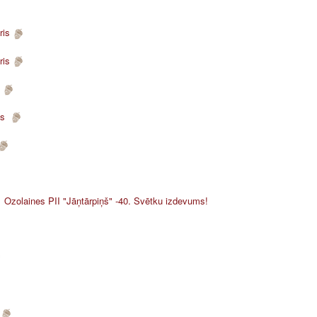
ris
ris
s
ris
Ozolaines PII "Jāņtārpiņš" -40. Svētku izdevums!
s