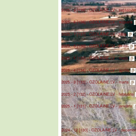
2025.- 9 [139] - OZOLAINE.LV - septembr
2025.- 8 [138] - OZOLAINE.LV - augusts
2025.- 7 [137] - OZOLAINE.LV - jūlijs
2025.- 6 [136] - OZOLAINE.LV - jūnijs
2025.- 5 [135] - OZOLAINE.LV - maijs
2025.- 4 [134] - OZOLAINE.LV - aprīlis
2025.- 3 [133] - OZOLAINE.LV - marts
2025.- 2 [132] - OZOLAINE.LV - februāris
2025.- 1 [131] - OZOLAINE.LV - janvāris
2024. gada izdevums
2024.- 12 [130] - OZOLAINE.LV - decemb