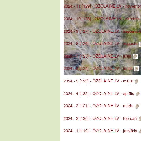
2024.- 11 [129] - OZOLAINE.LV - novemb
2024.- 10 [128] - OZOLAINE.LV - oktobris
2024.- 9 [127] - OZOLAINE.LV - septembr
2024.- 8 [126] - OZOLAINE.LV - augusts
2024.- 7 [125] - OZOLAINE.LV - jūlijs
2024.- 6 [124] - OZOLAINE.LV - jūnijs
2024.- 5 [123] - OZOLAINE.LV - maijs
2024.- 4 [122] - OZOLAINE.LV - aprīlis
2024.- 3 [121] - OZOLAINE.LV - marts
2024.- 2 [120] - OZOLAINE.LV - februārī
2024.- 1 [119] - OZOLAINE.LV - janvāris