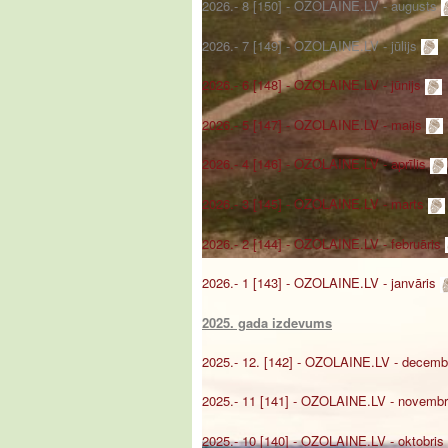
2026.- 8 [150] - OZOLAINE.LV - augusts
2026.- 7 [149] - OZOLAINE.LV - jūlijs
2026.- 6 [148] - OZOLAINE.LV - jūnijs
2026.- 5 [147] - OZOLAINE.LV - maijs
2026.- 4 [146] - OZOLAINE.LV - aprīlis
2026.- 3 [145] - OZOLAINE.LV - marts
2026.- 2 [144] - OZOLAINE.LV - februāris
2026.- 1 [143] - OZOLAINE.LV - janvāris
2025. gada izdevums
2025.- 12. [142] - OZOLAINE.LV - decemb
2025.- 11 [141] - OZOLAINE.LV - novemb
2025.- 10 [140] - OZOLAINE.LV - oktobris