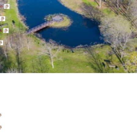
ris
is