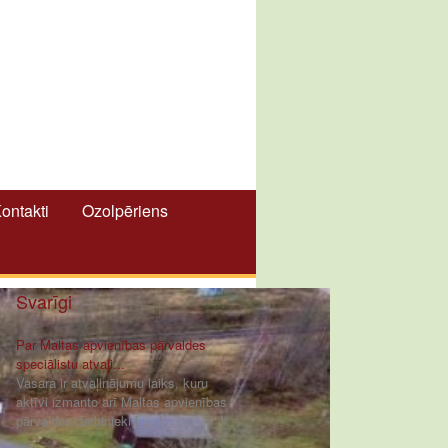
ontakti
Ozolpēriens
Svarīgi
Par Maltas apvienības pārvaldes
speciālistu atvaļi...
Vasara ir atvaļinājumu laiks, kuru
aktīvi izmanto arī Maltas apvienības
pārvaldes darbinieki [ ... ]