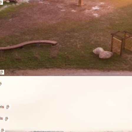
ris
ris