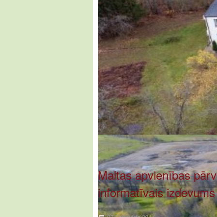
Maltas apvienības pār
informatīvais izdevums