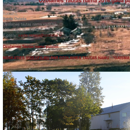
Ozolaines Tautas nama 2016.gada p
Kontakti:
Santa Ostaša
Ozolaines tautas nama vadītāja
Mob. +371 25127340
E-pasts:
santa.ostasa@ozolaine.lv
Ozolaines Tautas nama pulciņi.
NOSKATIES
VIDEOFILMU
PAR OZOLAINES TAUTAS NAMU - ''GAISM