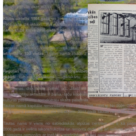
Ozolaines pagasta teritorijā kultūras dzīve ir aktīva un norisinās paga
administratīvās ēkas mājas.
Klubs uzcelts 1964.gadā
un to svinīgi atklāja
1964.gada 24.oktobrī. Par Ozolaines
Tautas
namu
klubs
kļuva 2010.gada 1.oktobrī
.
Pagasta Tautas nams atrodas Ozolaines
pagasta pārvades administratīvajā ēkā kura
i
etilpība ir 150 vietas
. Tautas namā strādā 2.
kultūras darbinieki.
Regulāri
Tautas nama telpās
tiek organizēti
dažādi
kultūras
pasākumi
– gadskārtu un
valsts svētku svinības, izstādes, izstādes –
pārdošanas, diskotēkas, balles, u.c. Jāatzīmē,
ka iedzīvotāju aktivitāte ir zema, taču kopējais
kultūras pasākumu apmeklētāju skaits palielinās.
Tautas namā kapitālie remontdarbi tika veikti 1998.-1999.g. No 2001.-2005
par pagasta padomes budžeta līdzekļiem. 2011.gadā Tautas namā tika ierīko
Tautas nams ir viens no sabiedriskās atpūtas centriem un ir kā paga
2006.gadā ir veikta rekonstrukcijas un remonta darbi, kā arī ierīkota gais
ir pieejams personām ar īpašām vajadzībām. Tautas namā regulāri norisinā