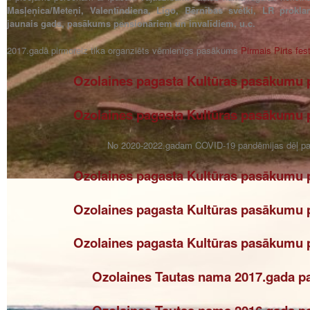
Masļeņica/Meteņi, Valentīndiena, Līgo, Bērnības svētki, LR prokl
jaunais gads, pasākums pensionāriem un invalīdiem, u.c.
2017.gadā pirmoreiz tika organziēts vērnienīgs pasākums
Pirmais Pirts fes
Ozolaines pagasta Kultūras pasākumu 
Ozolaines pagasta Kultūras pasākumu 
No 2020-2022.gadam COVID-19 pandēmijas dēļ pas
Ozolaines pagasta Kultūras pasākumu 
Ozolaines pagasta Kultūras pasākumu 
Ozolaines pagasta Kultūras pasākumu 
Ozolaines Tautas nama 2017.gada p