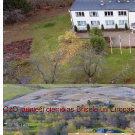
OzO jaunieši ciemojas Briselē un Eiropa
07 Maijs 2015