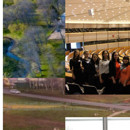
Šī gada 21.-25.aprīlī “OzO jaunieši” jeb Ozolaines pagasta jaunieši ciemo
parlamenta deputātu Krišjāni Kariņu, kurš pastāstīja par savu un Eiropas p