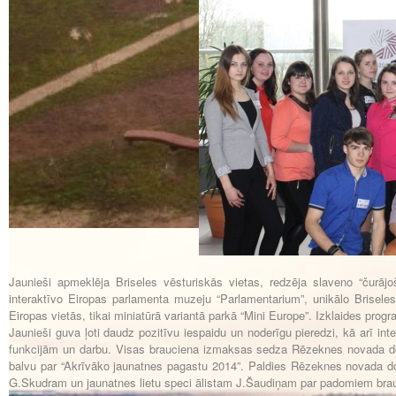
Jaunieši apmeklēja Briseles vēsturiskās vietas, redzēja slaveno “čurāj
interaktīvo Eiropas parlamenta muzeju “Parlamentarium”, unikālo Brisel
Eiropas vietās, tikai miniatūrā variantā parkā “Mini Europe”. Izklaides pr
Jaunieši guva ļoti daudz pozitīvu iespaidu un noderīgu pieredzi, kā arī i
funkcijām un darbu. Visas brauciena izmaksas sedza Rēzeknes novada 
balvu par “Akrīvāko jaunatnes pagastu 2014”. Paldies Rēzeknes novada domei
G.Skudram un jaunatnes lietu speci ālistam J.Šaudiņam par padomiem brau