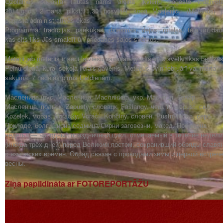
Ozolaines pagasta Tautas nams aicina ikvienu pagasta iedzīvotā
2014.gada 2.martā plkst:11.30 nosvinēt kopā Masļenicu (Meteņus) p
pagasta administratīvās ēkas.
Programmā: tradīcijas, pankūkas, dziesmas, dejas, rotaļas, tēja un dau
kas cits liks Jūs smaidīt un priecāties šajos svētkos.
Meteņi jeb metenis ir seni latviešu pavasara gaidīšanas svētki, kas beidzā
Pelnu dienā, kurai sekoja lielais gavēnis. Meteņus svin februārī vai marta
sākumā, 7 nedēļas pirms Lieldienām.
Ма́сленица (рус. Масленица, Масляница, укр. Масниця, белор.
Масленіца, польск. Zapusty, словацк. Fašiangy, чеш. Masopust, сил.
Kozelek, морав. Voračky, Voráčí, Končiny, словен. Pustni teden, серб.
Покладе, болг. Сирна седмица/Сирни заговезни, макед. Проштена
недеља)— народный праздничный цикл, отмечаемый в течение недели
(иногда трёх дней) перед Великим постом, сохранивший обряды славя
с языческих времён. Обряд связан с проводами зимы и первой встреч
весны.
Ziņa papildināta ar FOTOREPORTĀŽU