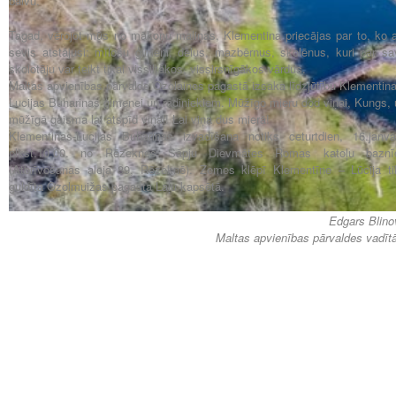
balvu.
Tagad, vērojot mūs no mākoņu maliņas, Klementina priecājas par to, ko a
sevis atstājusi: mīlošu ģimeni, dēlus, mazbērnus, skolēnus, kuri par sa
skolotāju var teikt tikai vissiltākos, vissirsnīgākos vārdus.
Maltas apvienības pārvalde Ozolaines pagastā izsaka līdzjūtību Klementina
Lucijas Buharinas ģimenei un radiniekiem. Mūžīgo mieru dod viņai, Kungs, 
mūžīgā gaisma lai atspīd viņai! Lai viņa dus mierā!
Klementinas-Lucijas Buharinas izvadīšana notiks ceturtdien, 16.janvār
plkst.10.00. no Rēzeknes Sāpju Dievmātes Romas katoļu baznī
(Atbrīvošanas aleja 89, Rēzeknē). Zemes klēpī Klementīne – Lūcija ti
guldīta Ozolmuižas pagasta Laļu kapsētā.
Edgars Blino
Maltas apvienības pārvaldes vadītā