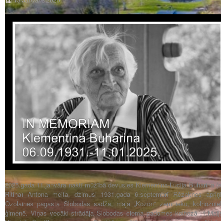
13 Janvāris 2025
2025.gada 11.janvāra naktī mūžībā devusies Klementina-Lucija Buharina (e
Ritiņa) Antona meita, dzimusi 1931.gada 6.septembrī Rēzeknes apriņ
Ozolaines pagasta Slobodas sādžā, mājā „Kozori” zemnieku, kolhoznie
ģimenē. Viņas vecāki strādāja Slobodas ciema padomes kolhozā „1.Maijs