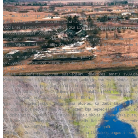
uzsāka kā 1.-4.klašu skolotāja, tad iestājās neklātienē Latvijas vals
universitātē un to absolvējot ieguva vēsturnieka kvalifikāciju un vidussko
vēstures skolotāja profesiju. Skolā viņai nācās mācīt dažādus priekšmetus
Kad 1962.gadā tika izbūvēta jaunā 2 stāvu ēka, tai bija nosauku
Ozolaines astoņgadīgā skola. Skolā tika atvērtas 1-4.klases ar krievu māc
valodu (skolotājas Čotkina un Vavilova).
1967.gada 27.februārī Klementini nozīmēja par skolas direktori, 
iepriekšējais direktors Vitālijs Stepiņš tika nozīmēts Rēzeknes rajona T
vadītāja amatā. Paralēli viņa mācīja skolēniem arī vēsturi.
Skolu reformēšanas laikā skolai tika piešķirts nosaukums Ozolain
deviņgadīgā skola, bet klases ar krievu mācību valodu pievienoja Lie
pamatskolai.
Sakarā ar pensijas vecuma sasniegšanu direktores amatu 1989.ga
Klementina atstāja un turpināja darboties skolā kā vēstures skolotāja. Da
gaitas skolā viņa pabeidza 1994.gada 31.maijā. Kopējais darba stā
Ozolaines skolā 44 gadi (Ozolaines skolas skolotāja (1950-1967) Ozolain
skolas direktore, vēstures skolotāja (1967-1994)).
Viss mūžs - vienā skolā! Klementina atceras, ka darbs bija smags 
atbildīgs, jo bija pēckara gadi. Arī kolhoziem bija nepieciešama skolēnu r
palīdzība ražas novākšanā. Grūtības sagādāja skolas saimnieciskā puse, 
trūka līdzekļu gan remontdarbiem, gan mācību līdzekļiem. Bet Klementin
neskatoties uz grūtībām un sarežģījumiem, ar visu tika galā.
2016.gadā Klementina-Lucija Buharina saņēma Ozolaines pagasta lepnu