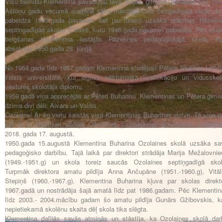
Visu bērnību Klementina pavadījusi tēva mājās, ģimenē, kur auga seši bērn
Astoņu gadu vecumā meitene sāka mācīties Laļu četrgadīgajā skolā, ku
pabeidza 1943.gada pavasarī, bet jau rudenī uzsāka mācības Rēzekn
septiņgadīgās skolas 5.klasē, kuru 1946.gada pavasarī pabeidza. Pēc skol
beigšanas Klementina iestājās Rēzeknes pedagoģiskajā skolā, ku
absolvēja 1950.gada 28. jūnijā.
No 1954.gada līdz 1957.gadam Klementina studējusi Pētera Stučkas Latvij
valsts universitātē, kur ieguva vēsturnieka kvalifikāciju un vidusskol
vēstures skolotāja diplomu.
1959.gadā viņa apprecējās ar Pēteri Buharinu. Klementinas un Pētera ģime
dzima divi dēli: Aivars un Valdis.
Ozolaine! Ar šo vietu saistās visa Klementinas Buharinas dzīve. Tā viņa p
par to ir stāstījusi pēdējā Ozolaines pamatskolas absolventu salidoju
2018. gada 17. augustā.
1950.gada 15.augustā Klementina Buharina Ozolaines skolā uzsāka sa
pedagoģisko darbību. Tajā laikā par direktori strādāja Marija Mežalovnie
(1949.-1951.g) un skola toreiz saucās Ozolaines septiņgadīgā skol
Turpmāk direktora amatu pildīja Anna Ančupāne (1951.-1960.g), Vitāli
Stepiņš (1960.-1967.g). Klementina Buharina kļuva par skolas direkto
1967.gadā un nostrādāja šajā amatā līdz pat 1986.gadam. Pēc Klementin
līdz 2003.- 2004.mācību gadam šo amatu pildīja Gunārs Gžibovskis, k
nepietiekamā skolēnu skaita dēļ skola tika slēgta.
Klementina dalījās savās atmiņās un stāstīja, ka Ozolaines skolā dar