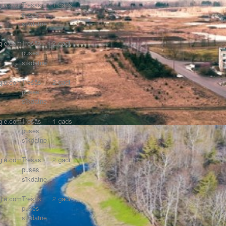
gle.com
Trešās
1 gads
puses
sīkdatne
gle.com
Trešās
2 gadi
puses
sīkdatne
gle.com
Trešās
2 gadi
puses
sīkdatne
gle.com
Trešās
1 gads
puses
sīkdatne
gle.com
Trešās
2 gadi
puses
sīkdatne
gle.com
Trešās
2 gadi
puses
sīkdatne