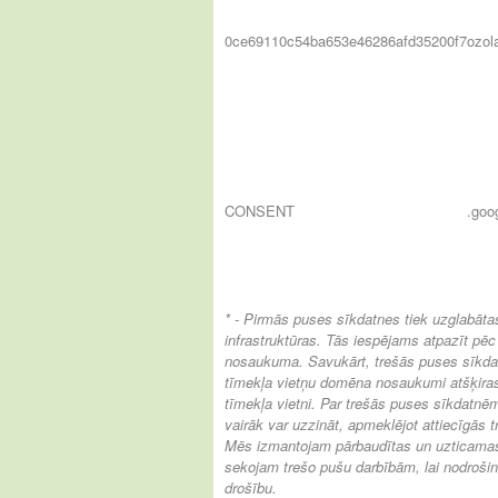
0ce69110c54ba653e46286afd35200f7
ozol
CONSENT
.goo
* - Pirmās puses sīkdatnes tiek uzglabāt
infrastruktūras. Tās iespējams atpazīt p
nosaukuma. Savukārt, trešās puses sīkd
tīmekļa vietņu domēna nosaukumi atšķira
tīmekļa vietni.
Par trešās puses sīkdatnēm
vairāk var uzzināt, apmeklējot attiecīgās t
Mēs izmantojam pārbaudītas un uzticamas 
sekojam trešo pušu darbībām, lai nodroši
drošību.