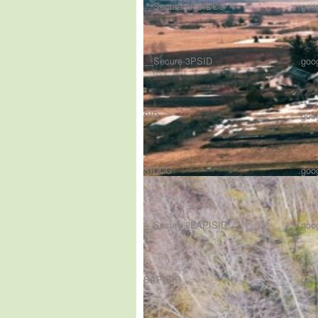
__Secure-3PSIDCC
.goo
__Secure-3PSID
.goo
SID
.goo
SIDCC
.goo
__Secure-3PAPISID
.goo
SAPISID
.goo