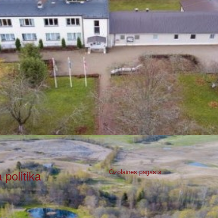
politika
Ozolaines pagasts