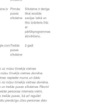
aine.lv
Pirmās
Sīkdatne ir derīga
puses
tikai esošās
sīkdatne
sesijas laikā un
tiks izdzēsta līdz
ar
pārlūkprogrammas
aizvēršanu.
gle.com
Trešās
2 gadi
puses
sīkdatne
as uz mūsu tīmekļa vietnes
ēc mūsu tīmekļa vietnes domēna
atnes nepieder mums un šādu
s no mūsu tīmekļa vietnes domēna.
 un trešās puses sīkdatnes Pārzini
rešās personas interneta vietni.
trešās puses, kā arī regulāri
nātu pienācīgu Jūsu personas datu