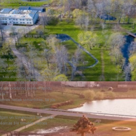
altas apvienības pārvalde"
mantotas mūsu un trešo pušu
drošinātu tās darbību un palīdzētu
tāti.
vietnes un tās apmeklētāju
u aizsardzību, kas tiek apstrādāta
oties ar tās saturu.
e, kas tiek nosūtīta un saglabāta
ietnes apmeklēšanās laikā un ko
lajā ierīcē, kad jūs atverat
sīkdatnes tiek nosūtītas atpakaļ
, kas atpazīst attiecīgo sīkdatni un
 iestatījumus nākamajās
ūtu jānorāda no jauna. Papildu
kļa
datnes netiek izmantotas, lai jūs
rājam un izmantojam tehniskās
ešamas šīs tīmekļa vietnes