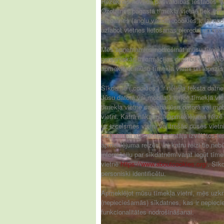
Rēzeknes novada pašvaldības iestādes "M
Ozolaines pagastā tīmekļa vietnē tiek iz
sīkdatnes (angļu valodā „cookies”), lai no
uzlabot vietnes lietošanas pieredzi un kvali
Mēs apņemamies nodrošināt mūsu tīmekļa 
personiskās informācijas drošību un tiesīb
apmeklējot mūsu tīmekļa vietni un iepazīst
Sīkdatne („cookies”) ir neliela teksta datn
Jūsu datorā vai mobilajā ierīcē tīmekļa v
tīmekļa vietne saglabā jūsu datorā vai mobi
vietni. Katrā nākamajā apmeklējuma reizē 
uz izcelsmes vietni vai trešās puses vietni
ļauj vietnei atcerēties lietotāja izvēlētos
apmeklējuma reizēs, lai katru reizi tie neb
informāciju par sīkdatnēm varat iegūt tīme
vietnē
https://www.aboutcookies.org/
. Sīk
personiski identificētu.
Apmeklējot mūsu tīmekļa vietni, mēs uzk
(nepieciešamās) sīkdatnes, kas ir nepieci
funkcionalitātes nodrošināšanai.