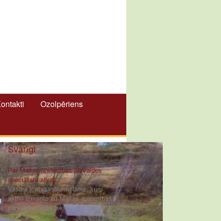
ontakti
Ozolpēriens
Svarīgi
Par Maltas apvienības pārvaldes
speciālistu atvaļi...
Vasara ir atvaļinājumu laiks, kuru
aktīvi izmanto arī Maltas apvienības
pārvaldes darbinieki [ ... ]