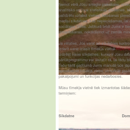
Ņemot vērā Jūsu sniegto piekrišanu, mūsu 
analītisko un / vai statistikas sīkdatnes, 
palīdzētu uzlabot vietnes lietošanas pieredz
mediju sīkdatnes, kas nepieciešamas, lai J
sociālajos tīklos. Jebkurā brīdī Jums ir ti
izmantošanas, noklikšķinot uz zemāk minēt
Ja vēlaties, Jūs varat arī sīkdatnes kontro
izdarīt varat izlasīt tīmekļa vietnē
https://
izdzēst visas sīkdatnes, kuras ir Jūsu dato
pārlūkprogrammu var iestatīt tā, lai tiktu 
Taču tādā gadījumā Jums manuāli būs jāpie
apmeklēsiet tīmekļa vietni, un turklāt pas
pakalpojumi un funkcijas nedarbosies.
Mūsu tīmekļa vietnē tiek izmantotas šāda
termiņiem:
Sīkdatne
Dom