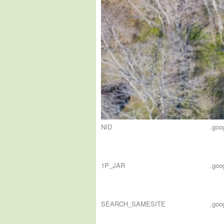
SSID
.goo
APISID
.goo
HSID
.goo
NID
.goo
1P_JAR
.goo
SEARCH_SAMESITE
.goo