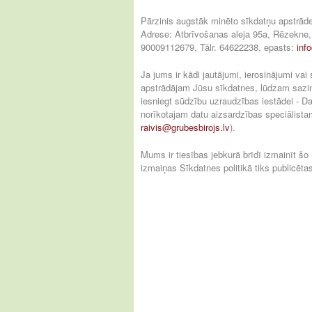
Pārzinis augstāk minēto sīkdatņu apstrād
Adrese: Atbrīvošanas aleja 95a, Rēzekne, 
90009112679, Tālr. 64622238, epasts:
inf
Ja jums ir kādi jautājumi, ierosinājumi vai
apstrādājam Jūsu sīkdatnes, lūdzam sazin
iesniegt sūdzību uzraudzības iestādei - Da
norīkotajam datu aizsardzības speciālist
raivis@grubesbirojs.lv
).
Mums ir tiesības jebkurā brīdī izmainīt šo
izmaiņas Sīkdatnes politikā tiks publicēt