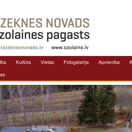
tība
Kultūra
Vietas
Fotogalerija
Apvienība
K
tas