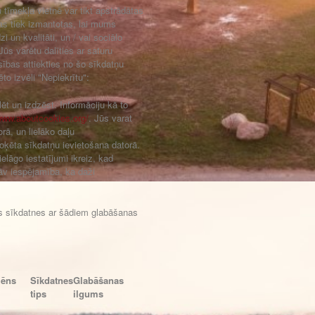
tīmekļa vietnē var tikt apstrādātas
kas tiek izmantotas, lai mums
i un kvalitāti, un / vai sociālo
ūs varētu dalīties ar saturu
esības attiekties no šo sīkdatņu
o izvēli "Nepiekrītu":
lēt un izdzēst. Informāciju kā to
www.aboutcookies.org/
. Jūs varat
rā, un lielāko daļu
bloķēta sīkdatņu ievietošana datorā.
lāgo iestatījumi ikreiz, kad
tāv iespējamība, ka daži
s sīkdatnes ar šādiem glabāšanas
ēns
Sīkdatnes
Glabāšanas
tips
ilgums