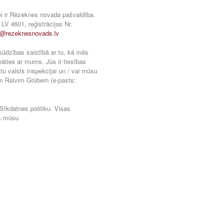
ei ir Rēzeknes novada pašvaldība.
LV 4601, reģistrācijas Nr.
o@rezeknesnovads.lv
 sūdzības saistībā ar to, kā mēs
āties ar mums. Jūs ir tiesības
tu valsts inspekcijai un / vai mūsu
am Raivim Grūbem (e-pasts:
 Sīkdatnes politiku. Visas
as mūsu